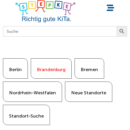
springen
Searc
Search
for:
Berlin
Brandenburg
Bremen
Nordrhein-Westfalen
Neue Standorte
Standort-Suche