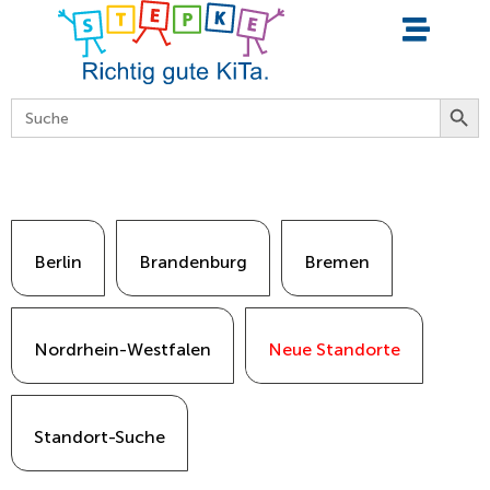
springen
Searc
Search
for:
Berlin
Brandenburg
Bremen
Nordrhein-Westfalen
Neue Standorte
Standort-Suche