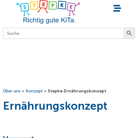
springen
Searc
Search
for:
Über uns
»
Konzept
»
Stepke-Ernährungskonzept
Ernährungskonzept