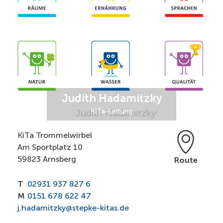
Judith Hadamitzky
KiTa-Leitung
KiTa Trommelwirbel
Am Sportplatz 10
59823 Arnsberg
Route
T
02931 937 827 6
M
0151 678 622 47
j.hadamitzky@stepke-kitas.de