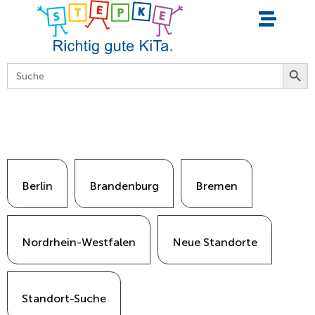
springen
Searc
Search
for:
Berlin
Brandenburg
Bremen
Nordrhein-Westfalen
Neue Standorte
Standort-Suche