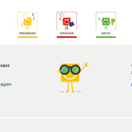
GmbH
ragen