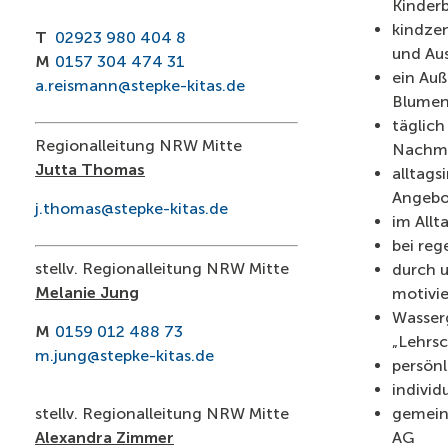
Kinderb
kindze
T
02923 980 404 8
und Au
M
0157 304 474 31
ein Auß
a.reismann@stepke-kitas.de
Blumenb
täglich
Regionalleitung NRW Mitte
Nachmi
Jutta Thomas
alltag
Angebo
j.thomas@stepke-kitas.de
im Allt
bei reg
stellv. Regionalleitung NRW Mitte
durch 
Melanie Jung
motivie
Wasser
M
0159 012 488 73
„Lehrs
m.jung@stepke-kitas.de
persön
individ
stellv. Regionalleitung NRW Mitte
gemeins
Alexandra Zimmer
AG