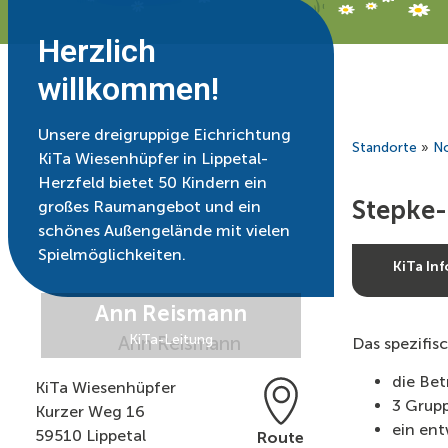
Herzlich
willkommen!
Unsere dreigruppige Eichrichtung
Standorte
»
No
KiTa Wiesenhüpfer in Lippetal-
Herzfeld bietet 50 Kindern ein
Stepke-
großes Raumangebot und ein
schönes Außengelände mit vielen
Spielmöglichkeiten.
KiTa Inf
Ann Reismann
KiTa-Leitung
Das spezifis
die Bet
KiTa Wiesenhüpfer
3 Grup
Kurzer Weg 16
ein ent
59510 Lippetal
Route