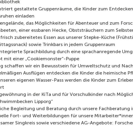
ibliothek
ntriert gestaltete Gruppenräume, die Kinder zum Entdecke
sruhen einladen
engelände, das Möglichkeiten für Abenteuer und zum Forsch
eeten, einer essbaren Hecke, Obststräuchern zum Selbster
 frisch zubereitetes Essen aus unserer Stepke-Küche (Frühst
ttagssnack) sowie Trinkbars in jedem Gruppenraum
sintegrierte Sprachbildung durch eine sprachanregende Um
t mit einer „Cookiemonster“-Puppe
ag schaffen wir ein Bewusstsein für Umweltschutz und Nach
elmäßigen Ausflügen entdecken die Kinder die heimische Pf
unseren eigenen Wasser-Pass werden die Kinder zum Erlebe
rt
gewöhnung in der KiTa und für Vorschulkinder nach Mögli
chwimmbecken Lipporg“
liche Begleitung und Beratung durch unsere Fachberatung 
uelle Fort- und Weiterbildungen für unsere Mitarbeiter*inne
amer Singkreis sowie verschiedene AG-Angebote: Forscher-