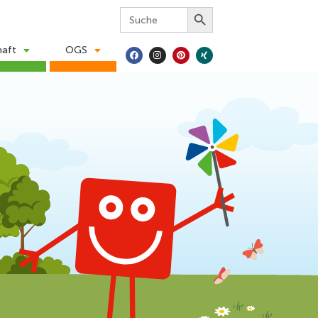
Search Button
Search
for:
haft
OGS