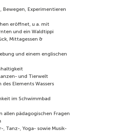
n, Bewegen, Experimentieren
en eröffnet, u a. mit
nten und ein Waldtippi
ück, Mittagessen &
gebung und einem englischen
haltigkeit
lanzen- und Tierwelt
n des Elements Wassers
chkeit im Schwimmbad
in allen pädagogischen Fragen
n
, Tanz-, Yoga- sowie Musik-