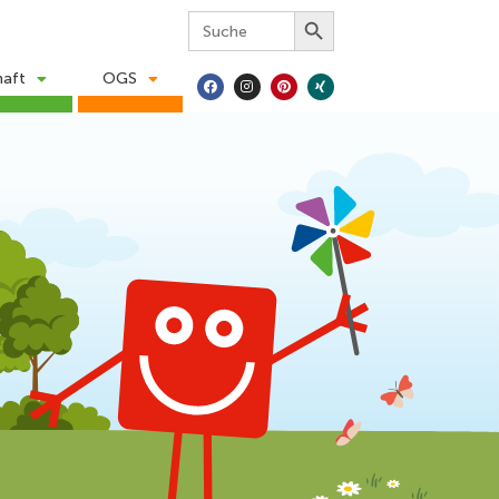
Search Button
Search
for:
haft
OGS