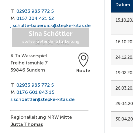
Datum
T
02933 983 772 5
M
0157 304 421 52
15.10.20
j.schulte-bauerdick@stepke-kitas.de
Sina Schöttler
stellvertretende KiTa-Leitung
16.10.2
KiTa Wasserspiel
24.12.20
Freiheitsmühle 7
59846 Sundern
Route
19.02.2
T
02933 983 772 5
26.03.20
M
0176 601 843 15
s.schoettler@stepke-kitas.de
29.04.2
Regionalleitung NRW Mitte
30.04.2
Jutta Thomas