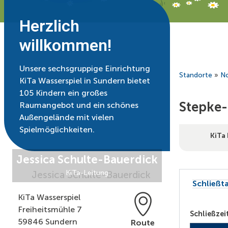
Herzlich
willkommen!
Unsere sechsgruppige Einrichtung
Standorte
»
No
KiTa Wasserspiel in Sundern bietet
105 Kindern ein großes
Stepke-
Raumangebot und ein schönes
Außengelände mit vielen
Spielmöglichkeiten.
KiTa 
Jessica Schulte-Bauerdick
KiTa-Leitung
Schließt
KiTa Wasserspiel
Freiheitsmühle 7
Schließzei
59846 Sundern
Route