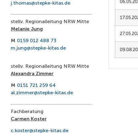
06.05.20
j.thomas@stepke-kitas.de
17.05.20
stellv. Regionalleitung NRW Mitte
Melanie Jung
27.05.20
M
0159 012 488 73
m.jung@stepke-kitas.de
09.08.20
stellv. Regionalleitung NRW Mitte
Alexandra Zimmer
M
0151 721 259 64
al.zimmer@stepke-kitas.de
Fachberatung
Carmen Koster
c.koster@stepke-kitas.de