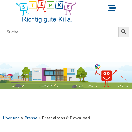
springen
Searc
Search
for:
Über uns
»
Presse
»
Presseinfos & Download